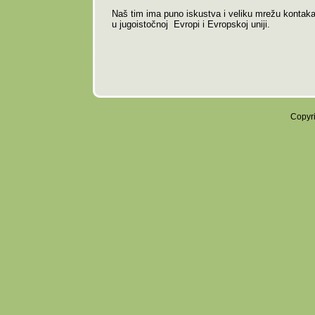
Naš tim ima puno iskustva i veliku mrežu kontaka
u jugoistočnoj Evropi i Evropskoj uniji.
Copyri