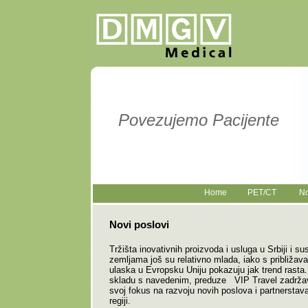
Povezujemo Pacijente
Home
PET/CT
No
Novi poslovi
Tržišta inovativnih proizvoda i usluga u Srbiji i s
zemljama još su relativno mlada, iako s približav
ulaska u Evropsku Uniju pokazuju jak trend rasta.
skladu s navedenim, preduze VIP Travel zadrža
svoj fokus na razvoju novih poslova i partnerstav
regiji.